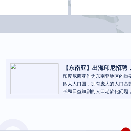
【东南亚】出海印尼招聘
路？中国制药设备企业出
印度尼西亚作为东南亚地区的重
聘经验分享——智乐聘海
四大人口国，拥有庞大的人口基
长和日益加剧的人口老龄化问题
的医疗基础设施相对薄弱，医疗
疗服务水平有待提高。