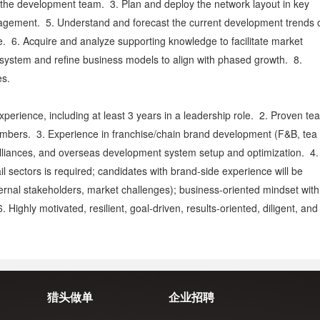
 the development team. 3. Plan and deploy the network layout in key
nagement. 5. Understand and forecast the current development trends 
 6. Acquire and analyze supporting knowledge to facilitate market
ystem and refine business models to align with phased growth. 8.
ses.
perience, including at least 3 years in a leadership role. 2. Proven te
bers. 3. Experience in franchise/chain brand development (F&B, tea
c alliances, and overseas development system setup and optimization. 4.
 sectors is required; candidates with brand-side experience will be
/external stakeholders, market challenges); business-oriented mindset with
 Highly motivated, resilient, goal-driven, results-oriented, diligent, and
猎头做单
企业招聘