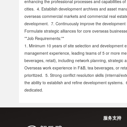
enhancing the professional processes and capabilities of
cities. 4. Establish development archives and asset ma
overseas commercial markets and commercial real estate.
development. 7. Continuously improve the development s
Formulate strategic alliances for core overseas busines
**Job Requirements:**
1. Minimum 10 years of site selection and development ex
management experience, leading teams of 5 or more mem
beverages, retail), including network planning, strategi
Overseas work experience in F&B, tea beverages, or retail
prioritized. 5. Strong conflict resolution skills (internal
the ability to establish and refine development systems. 6.
dedicated.
服务支持