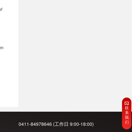
of
am
联
系
我
们
0411-84978646 (工作日 9:00-18:00)