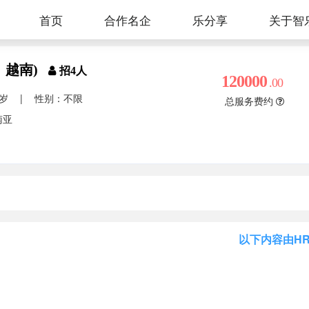
首页
合作名企
关于智
乐分享
、越南)
招4人
120000
.00
0岁
|
性别：不限
总服务费约
南亚
以下内容由H