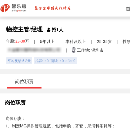
物控主管/经理
招1人
年薪:
万
|
5年以上
|
本科及以上
|
25-35岁
|
性
25-30
|
工作地: 深圳市
平均反馈 5.2天
推荐中 0 面试中 0 offer 0
岗位职责
岗位职责
岗位职责：
1、制定MC操作管理规范，包括申购，齐套，呆滞料消耗等；