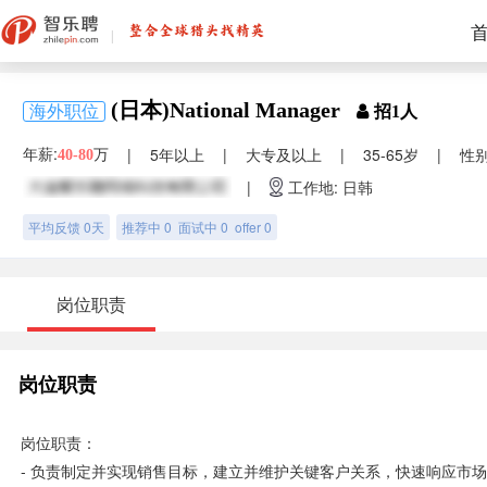
(日本)National Manager
海外职位
招1人
年薪:
万
|
5年以上
|
大专及以上
|
35-65岁
|
性
40-80
|
工作地: 日韩
平均反馈 0天
推荐中 0 面试中 0 offer 0
岗位职责
岗位职责
岗位职责：
- 负责制定并实现销售目标，建立并维护关键客户关系，快速响应市