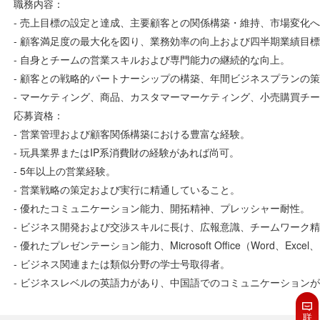
職務内容：
- 売上目標の設定と達成、主要顧客との関係構築・維持、市場変化
- 顧客満足度の最大化を図り、業務効率の向上および四半期業績目
- 自身とチームの営業スキルおよび専門能力の継続的な向上。
- 顧客との戦略的パートナーシップの構築、年間ビジネスプランの
- マーケティング、商品、カスタマーマーケティング、小売購買チ
応募資格：
- 営業管理および顧客関係構築における豊富な経験。
- 玩具業界またはIP系消費財の経験があれば尚可。
- 5年以上の営業経験。
- 営業戦略の策定および実行に精通していること。
- 優れたコミュニケーション能力、開拓精神、プレッシャー耐性。
- ビジネス開発および交渉スキルに長け、広報意識、チームワーク
- 優れたプレゼンテーション能力、Microsoft Office（Word、Excel
- ビジネス関連または類似分野の学士号取得者。
- ビジネスレベルの英語力があり、中国語でのコミュニケーション
联